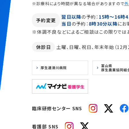
※診療科により時間が異なる場合がありますので
外
翌日以降
の予約：
15時～16時4
予約変更
当日
の予約：
8時30分以降
にお
※体調不良などによるご相談はこの限りでは
休診日
土曜、日曜、祝日、年末年始（12月2
臨床研修センター SNS
看護部 SNS