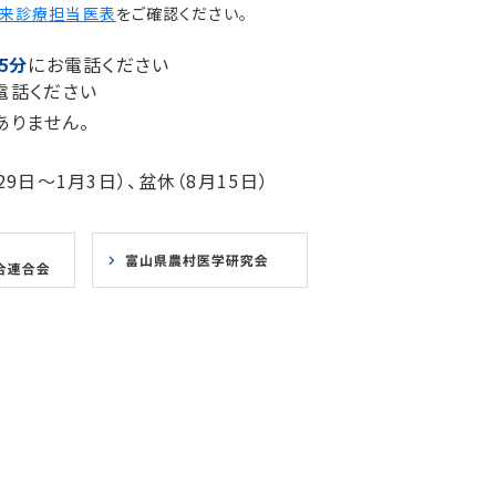
来診療担当医表
をご確認ください。
5分
にお電話ください
電話ください
ありません。
9日～1月3日）、盆休（8月15日）