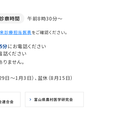
診察時間
午前8時30分～
来診療担当医表
をご確認ください。
5分
にお電話ください
電話ください
ありません。
9日～1月3日）、盆休（8月15日）