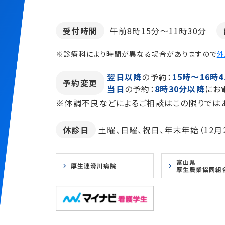
受付時間
午前8時15分～11時30分
※診療科により時間が異なる場合がありますので
外
翌日以降
の予約：
15時～16時4
予約変更
当日
の予約：
8時30分以降
にお
※体調不良などによるご相談はこの限りでは
休診日
土曜、日曜、祝日、年末年始（12月2