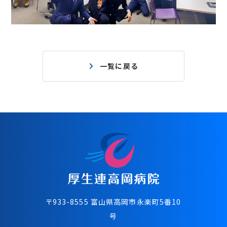
一覧に戻る
〒933-8555 富⼭県⾼岡市永楽町5番10
号