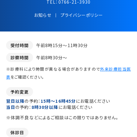
TEL：
0766-21-3930
お知らせ
プライバシーポリシー
受付時間
午前8時15分～11時30分
診察時間
午前8時30分～
※診療科により時間が異なる場合がありますので
外来診療担当医
表
をご確認ください。
予約変更
翌日以降
の予約：
15時～16時45分
にお電話ください
当日
の予約：
8時30分以降
にお電話ください
※体調不良などによるご相談はこの限りではありません。
休診日