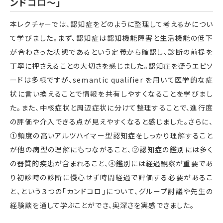
ンドコロ～」
本レクチャーでは、認知症をどのように整理して考えるかについ
て学びました。まず、認知症は認知機能障害と生活機能の低下
が合わさった状態であるという定義から確認し、診断の前提を
丁寧に押さえることの大切さを感じました。認知症を疑うエピソ
ードは多様ですが、semantic qualifier を用いて医学的な症
状に言い換えることで情報を共有しやすくなることを学びまし
た。また、中核症状と周辺症状に分けて整理することで、進行度
の評価や介入できる点が見えやすくなると感じました。さらに、
①頻度の高いアルツハイマー型認知症をしっかり理解すること
が他の病型の理解にもつながること、②認知症の鑑別には多く
の器質的疾患が含まれること、③鑑別には経過観察が重要であ
り初診時の診断に慢心せず時間経過で評価する必要があるこ
と、という３つの「カンドコロ」について、グループ討議や先生の
経験談を通して学ぶことができ、奥深さを実感できました。