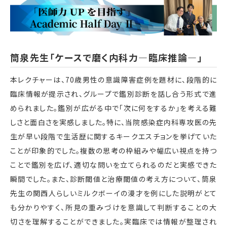
筒泉先生「ケースで磨く内科力―臨床推論―」
本レクチャーは、70歳男性の意識障害症例を題材に、段階的に
臨床情報が提示され、グループで鑑別診断を話し合う形式で進
められました。鑑別が広がる中で「次に何をするか」を考える難
しさと面白さを実感しました。特に、当院感染症内科専攻医の先
生が早い段階で生活歴に関するキークエスチョンを挙げていた
ことが印象的でした。複数の思考の枠組みや幅広い視点を持つ
ことで鑑別を広げ、適切な問いを立てられるのだと実感できた
瞬間でした。また、診断閾値と治療閾値の考え方について、筒泉
先生の関西人らしいミルクボーイの漫才を例にした説明がとて
も分かりやすく、所見の重みづけを意識して判断することの大
切さを理解することができました。実臨床では情報が整理され