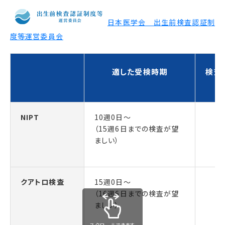
日本医学会 出生前検査認証制
度等運営委員会
適した受検時期
検査
NIPT
10週0日～
15
（15週6日までの検査が望
ましい）
クアトロ検査
15週0日～
1
（16週6日までの検査が望
ましい）
スクロールできます