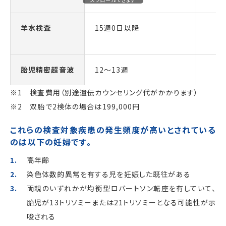
羊水検査
15週0日以降
12
胎児精密超音波
12～13週
※1 検査費用（別途遺伝カウンセリング代がかかります）
※2 双胎で2検体の場合は199,000円
これらの検査対象疾患の発生頻度が高いとされている
のは以下の妊婦です。
高年齢
染色体数的異常を有する児を妊娠した既往がある
両親のいずれかが均衡型ロバートソン転座を有していて、
胎児が13トリソミーまたは21トリソミーとなる可能性が示
唆される