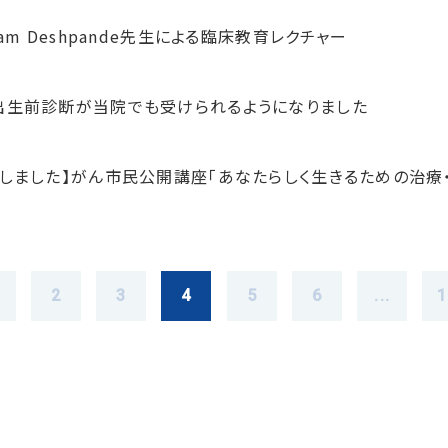
tam Deshpande先生による臨床教育レクチャー
出生前診断が当院でも受けられるようになりました
了しました】がん市民公開講座「あなたらしく生きるための治療
2
3
4
5
6
...
1