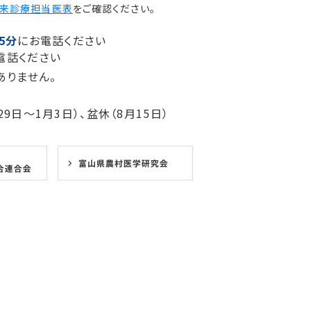
来診療担当医表
をご確認ください。
5分
にお電話ください
電話ください
ありません。
9日～1月3日）、盆休（8月15日）