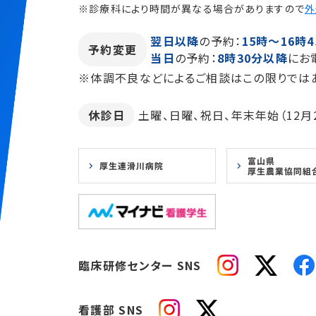
※診療科により時間が異なる場合がありますので
外
翌日以降
の予約：
15時～16時4
予約変更
当日
の予約：
8時30分以降
にお
※体調不良などによるご相談はこの限りでは
休診日
土曜、日曜、祝日、年末年始（12月2
臨床研修センター SNS
看護部 SNS