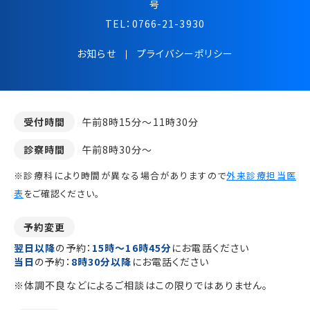
号
TEL：
0766-21-3930
お知らせ
プライバシーポリシー
受付時間
午前8時15分～11時30分
診察時間
午前8時30分～
※診療科により時間が異なる場合がありますので
外来診療担当医
表
をご確認ください。
予約変更
翌日以降
の予約：
15時～16時45分
にお電話ください
当日
の予約：
8時30分以降
にお電話ください
※体調不良などによるご相談はこの限りではありません。