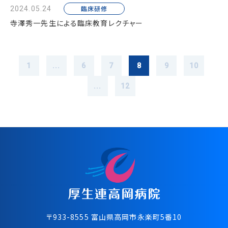
臨床研修
2024.05.24
寺澤秀一先生による臨床教育レクチャー
1
...
6
7
8
9
10
...
12
〒933-8555 富⼭県⾼岡市永楽町5番10