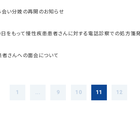
ち会い分娩の再開のお知らせ
30日をもって慢性疾患患者さんに対する電話診察での処方箋
患者さんへの面会について
1
...
9
10
11
12