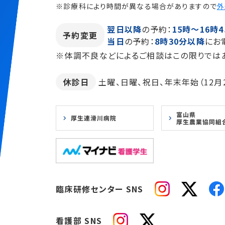
※診療科により時間が異なる場合がありますので
外
翌日以降
の予約：
15時～16時4
予約変更
当日
の予約：
8時30分以降
にお
※体調不良などによるご相談はこの限りでは
休診日
土曜、日曜、祝日、年末年始（12月2
臨床研修センター SNS
看護部 SNS