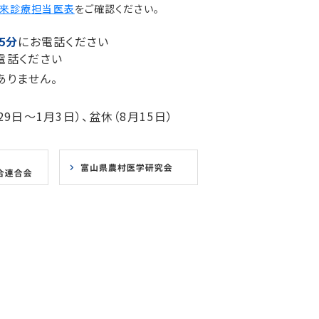
来診療担当医表
をご確認ください。
5分
にお電話ください
電話ください
ありません。
9日～1月3日）、盆休（8月15日）