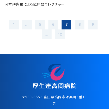
岡本耕先生による臨床教育レクチャー
1
...
5
6
7
8
9
...
12
〒933-8555 富⼭県⾼岡市永楽町5番10
号