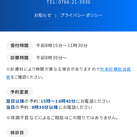
TEL：
0766-21-3930
お知らせ
プライバシーポリシー
受付時間
午前8時15分～11時30分
診察時間
午前8時30分～
※診療科により時間が異なる場合がありますので
外来診療担当医
表
をご確認ください。
予約変更
翌日以降
の予約：
15時～16時45分
にお電話ください
当日
の予約：
8時30分以降
にお電話ください
※体調不良などによるご相談はこの限りではありません。
休診日