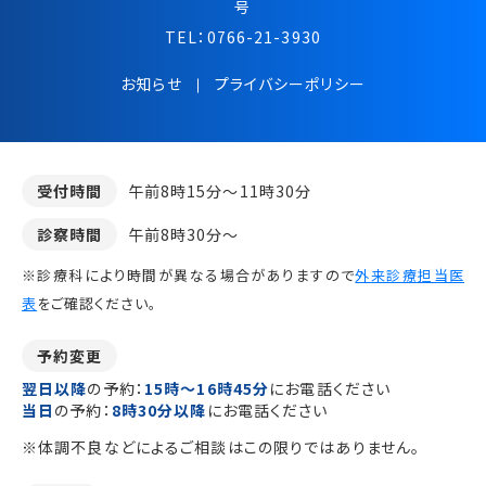
号
TEL：
0766-21-3930
お知らせ
プライバシーポリシー
受付時間
午前8時15分～11時30分
診察時間
午前8時30分～
※診療科により時間が異なる場合がありますので
外来診療担当医
表
をご確認ください。
予約変更
翌日以降
の予約：
15時～16時45分
にお電話ください
当日
の予約：
8時30分以降
にお電話ください
※体調不良などによるご相談はこの限りではありません。