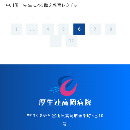
中川俊一先生による臨床教育レクチャー
1
...
4
5
6
7
8
...
12
〒933-8555 富⼭県⾼岡市永楽町5番10
号