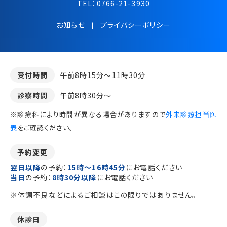
TEL：
0766-21-3930
お知らせ
プライバシーポリシー
受付時間
午前8時15分～11時30分
診察時間
午前8時30分～
※診療科により時間が異なる場合がありますので
外来診療担当医
表
をご確認ください。
予約変更
翌日以降
の予約：
15時～16時45分
にお電話ください
当日
の予約：
8時30分以降
にお電話ください
※体調不良などによるご相談はこの限りではありません。
休診日