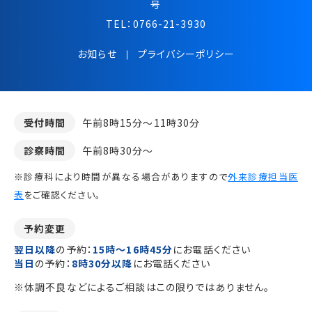
号
TEL：
0766-21-3930
お知らせ
プライバシーポリシー
受付時間
午前8時15分～11時30分
診察時間
午前8時30分～
※診療科により時間が異なる場合がありますので
外来診療担当医
表
をご確認ください。
予約変更
翌日以降
の予約：
15時～16時45分
にお電話ください
当日
の予約：
8時30分以降
にお電話ください
※体調不良などによるご相談はこの限りではありません。