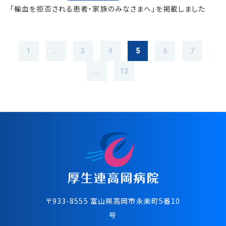
「輸血を拒否される患者・家族のみなさまへ」を掲載しました
1
...
3
4
5
6
7
...
12
〒933-8555 富⼭県⾼岡市永楽町5番10
号