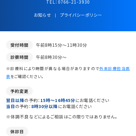
TEL：
0766-21-3930
お知らせ
プライバシーポリシー
受付時間
午前8時15分～11時30分
診察時間
午前8時30分～
※診療科により時間が異なる場合がありますので
外来診療担当医
表
をご確認ください。
予約変更
翌日以降
の予約：
15時～16時45分
にお電話ください
当日
の予約：
8時30分以降
にお電話ください
※体調不良などによるご相談はこの限りではありません。
休診日