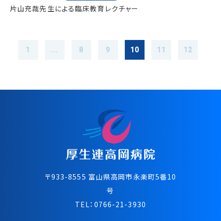
片山充哉先生による臨床教育レクチャー
1
...
8
9
10
11
12
〒933-8555 富⼭県⾼岡市永楽町5番10
号
TEL：
0766-21-3930